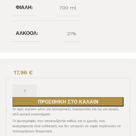
ΦΙΆΛΗ:
700 ml
ΑΛΚΟΌΛ:
21%
17,96
€
ΠΡΟΣΘΉΚΗ ΣΤΟ ΚΑΛΆΘΙ
Οι τιμές ισχύουν μόνο για ηλεκτρονικές παραγγελίες και όχι για αγορές
από φυσικά καταστήματα.
Oι φωτογραφίες που απεικονίζονται καθώς και οι χρονιές που
αναγράφονται είναι ενδεικτικές και δεν μπορούν σε καμία περίπτωση να
λειτουργήσουν δεσμευτικά.