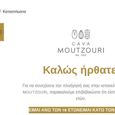
Καταστήματα
Προϊόντα
Δώρα
Πούρα
Yachting Services
Αρχική σελίδα
Δεν βρέθηκε κ
Καλώς ήρθατε
Για να συνεχίσετε την πλοήγησή σας στην ιστοσε
MOUTZOURI, παρακαλούμε επιβεβαιώστε ότι είστ
ετών.
ΕΊΜΑΙ ΆΝΩ ΤΩΝ 18 ΕΤΏΝ
ΕΊΜΑΙ ΚΆΤΩ ΤΩΝ