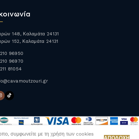
κοινωνία
ρών 148, Καλαμάτα 24131
ρών 152, Καλαμάτα 24131
210 96950
210 96970
211 81054
fo@cavamoutzouri.gr
τοπο, συμφωνείτε με τη χρήση των cookies
ΑΠΟΔΟΧΉ