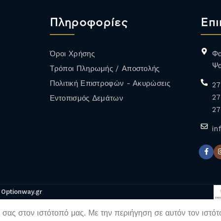
Πληροφορίες
Επι
Όροι Χρήσης
Φα
Ψα
Τρόποι Πληρωμής / Αποστολής
Πολιτική Επιστροφών - Ακυρώσεις
27
27
Εντοπισμός Δεμάτων
ΕΡΥΘΡΟΣ
ΕΠΙΔΟΡΠΙΟΙ /
27
ΕΝΙΣΧΥΜΕΝΟΙ
in
&
Optionway.gr
 σας στον ιστότοπό μας. Με την περιήγηση σε αυτόν τον ιστό