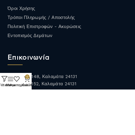
Όροι Χρήσης
Τρόποι Πληρωμής / Αποστολής
Πολιτική Επιστροφών - Ακυρώσεις
Εντοπισμός Δεμάτων
Επικοινωνία
Φαρών 148, Καλαμάτα 24131
0
Ψαρών 152, Καλαμάτα 24131
Filters
Menu
Αγαπημένα
Καλάθι
27210 96950
27210 96970
27211 81054
info@cavamoutzouri.gr