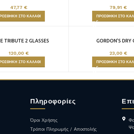
47,77
€
79,91
€
ΡΟΣΘΉΚΗ ΣΤΟ ΚΑΛΆΘΙ
ΠΡΟΣΘΉΚΗ ΣΤΟ ΚΑΛ
LE TRIBUTE 2 GLASSES
GORDON’S DRY 
120,00
€
23,00
€
ΡΟΣΘΉΚΗ ΣΤΟ ΚΑΛΆΘΙ
ΠΡΟΣΘΉΚΗ ΣΤΟ ΚΑΛ
ΕΡΥΘΡΟΣ
ΕΠΙΔΟΡΠΙΟΙ /
ΕΝΙΣΧΥΜΕΝΟΙ
1
2
→
Πληροφορίες
Επι
Όροι Χρήσης
Φα
Ψα
Τρόποι Πληρωμής / Αποστολής