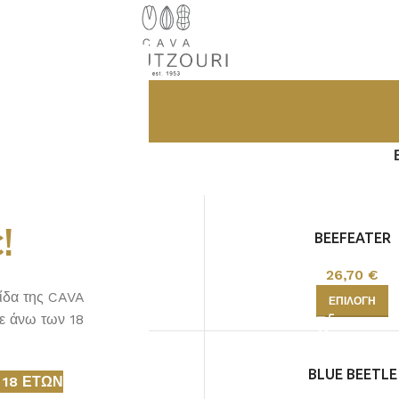
ΠΟΤΑ
ΤΖΙΝ
!
GEAN PREMIUM GIN
BEEFEATER
38,39
€
26,70
€
λίδα της CAVA
ΡΟΣΘΉΚΗ ΣΤΟ ΚΑΛΆΘΙ
ΕΠΙΛΟΓΉ
ε άνω των 18
BLOOM PREMIUM
BLUE BEETLE
 18 ΕΤΏΝ