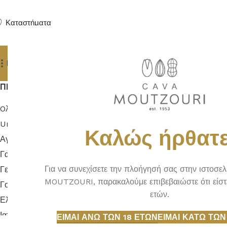
Καταστήματα
Προϊόντα
Δώρα
Πούρα
Yachting Services
ΠΡΟΕΛΕΥΣΗ
Αρχική σελίδα
Oλλανδία
1
United Kingdom
2
Καλώς ήρθατε
AE
Αγγλία
12
Γαλλία
1
Για να συνεχίσετε την πλοήγησή σας στην ιστοσε
Γερμανία
1
Π
MOUTZOURI, παρακαλούμε επιβεβαιώστε ότι είστ
Γουατεμάλα
1
ετών.
Ελλάδα
3
Ιαπωνία
9
ΕΊΜΑΙ ΆΝΩ ΤΩΝ 18 ΕΤΏΝ
ΕΊΜΑΙ ΚΆΤΩ ΤΩΝ