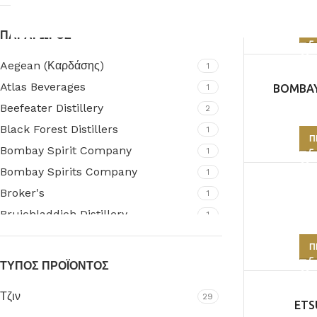
Ισπανία
1
Ιταλία
1
Π
ΠΑΡΑΓΩΓΟΣ
Σκωτία
4
Aegean (Καρδάσης)
1
Atlas Beverages
1
BOMBAY
Beefeater Distillery
2
Black Forest Distillers
1
Π
Bombay Spirit Company
1
Bombay Spirits Company
1
Broker's
1
Bruichladdich Distillery
1
Charles Tanqueray Distillery
2
Π
Distilery Avantes
1
ΤΥΠΟΣ ΠΡΟΪΟΝΤΟΣ
Engine
1
Τζιν
29
Etsu Distillery
2
ETS