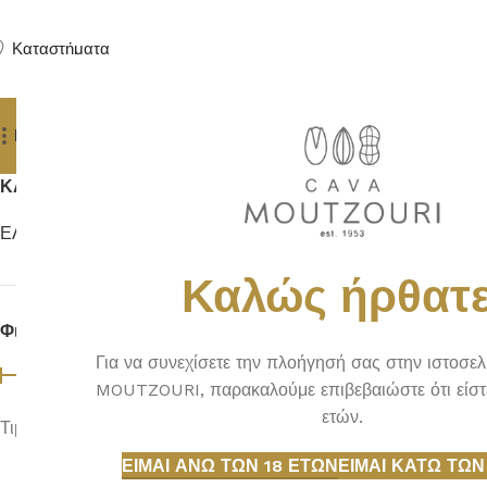
Καταστήματα
Προϊόντα
Δώρα
Πούρα
Yachting Services
ΚΑΤΗΓΟΡΙΑ
Αρχική σελίδα
ΕΛΛΗΝΙΚΟΣ
1
Καλώς ήρθατε
ΕΛΛΗΝ
Φιλτράρισμα ανά τιμή
Για να συνεχίσετε την πλοήγησή σας στην ιστοσε
MOUTZOURI, παρακαλούμε επιβεβαιώστε ότι είστ
ετών.
Τιμή:
10 €
—
30 €
ΦΙΛΤΡΆΡΙΣΜΑ
ΕΊΜΑΙ ΆΝΩ ΤΩΝ 18 ΕΤΏΝ
ΕΊΜΑΙ ΚΆΤΩ ΤΩΝ