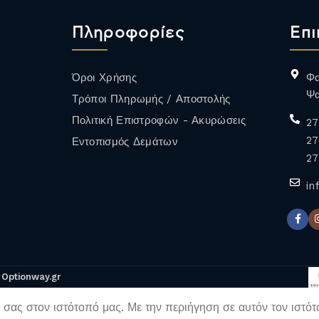
Πληροφορίες
Επι
Όροι Χρήσης
Φα
Ψα
Τρόποι Πληρωμής / Αποστολής
Πολιτική Επιστροφών - Ακυρώσεις
27
27
Εντοπισμός Δεμάτων
ΕΡΥΘΡΟΣ
ΕΠΙΔΟΡΠΙΟΙ /
27
ΕΝΙΣΧΥΜΕΝΟΙ
in
&
Optionway.gr
 σας στον ιστότοπό μας. Με την περιήγηση σε αυτόν τον ιστό