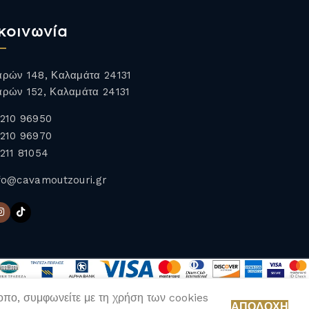
κοινωνία
ρών 148, Καλαμάτα 24131
ρών 152, Καλαμάτα 24131
210 96950
210 96970
211 81054
fo@cavamoutzouri.gr
τοπο, συμφωνείτε με τη χρήση των cookies
ΑΠΟΔΟΧΉ