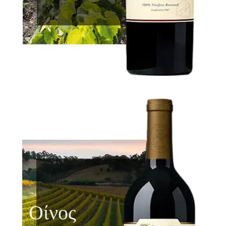
Οίνος