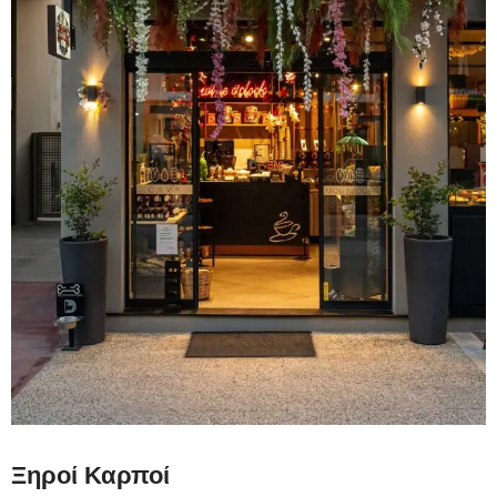
Η Εταιρεία
Ξηροί Καρποί