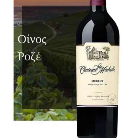
Οίνος
Ροζέ
Περισσότερα