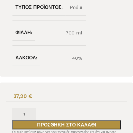
ΤΎΠΟΣ ΠΡΟΪΌΝΤΟΣ:
Ρούμι
ΦΙΆΛΗ:
700 ml
ΑΛΚΟΌΛ:
40%
37,20
€
ΠΡΟΣΘΉΚΗ ΣΤΟ ΚΑΛΆΘΙ
Οι τιμές ισχύουν μόνο για ηλεκτρονικές παραγγελίες και όχι για αγορές