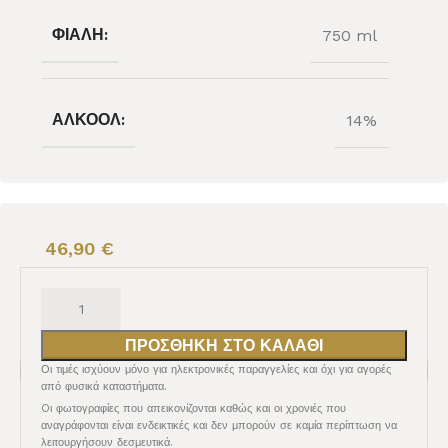
ΦΙΆΛΗ:
750 ml
ΑΛΚΟΌΛ:
14%
46,90
€
ΠΡΟΣΘΉΚΗ ΣΤΟ ΚΑΛΆΘΙ
Οι τιμές ισχύουν μόνο για ηλεκτρονικές παραγγελίες και όχι για αγορές
από φυσικά καταστήματα.
Oι φωτογραφίες που απεικονίζονται καθώς και οι χρονιές που
αναγράφονται είναι ενδεικτικές και δεν μπορούν σε καμία περίπτωση να
λειτουργήσουν δεσμευτικά.