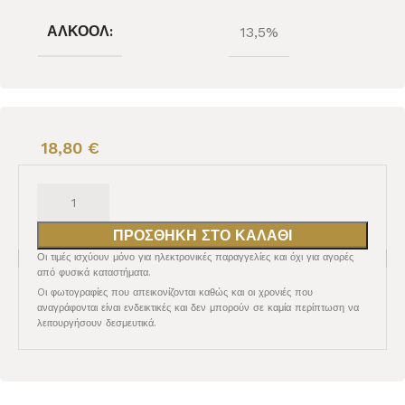
ΑΛΚΟΌΛ:
13,5%
18,80
€
ΠΡΟΣΘΉΚΗ ΣΤΟ ΚΑΛΆΘΙ
Οι τιμές ισχύουν μόνο για ηλεκτρονικές παραγγελίες και όχι για αγορές
από φυσικά καταστήματα.
Oι φωτογραφίες που απεικονίζονται καθώς και οι χρονιές που
αναγράφονται είναι ενδεικτικές και δεν μπορούν σε καμία περίπτωση να
λειτουργήσουν δεσμευτικά.