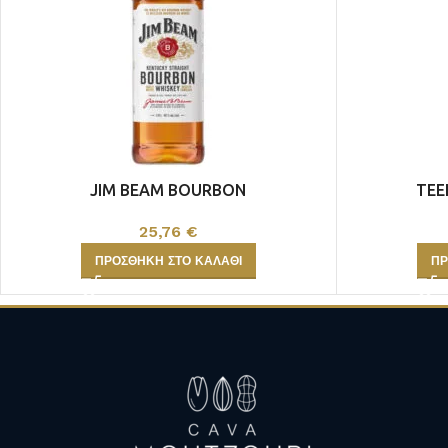
ULTRA PREMIUM
MAGNOUM ΦΙΑΛΕΣ
JIM BEAM BOURBON
TEE
25,76
€
ΠΡΟΣΘΉΚΗ ΣΤΟ ΚΑΛΆΘΙ
ΠΡ