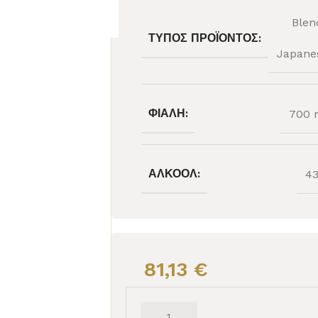
Blen
ΤΎΠΟΣ ΠΡΟΪΌΝΤΟΣ:
Japane
ΦΙΆΛΗ:
700 
ΑΛΚΟΌΛ:
4
81,13
€