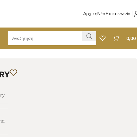
Αρχική
Νέα
Επικοινωνία
0,00
RY
ry
ία