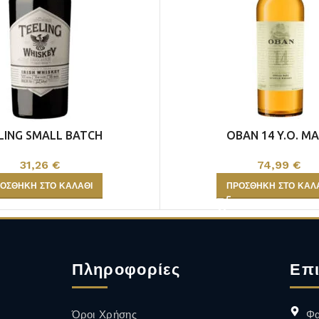
ΑΦΡΩΔΗ
ALCOHOL FREE
ΟΙΝΟΣ
LING SMALL BATCH
OBAN 14 Y.O. M
Περισσότερα
31,26
€
74,99
€
ΟΣΘΉΚΗ ΣΤΟ ΚΑΛΆΘΙ
ΠΡΟΣΘΉΚΗ ΣΤΟ ΚΑΛ
Πληροφορίες
Επι
Όροι Χρήσης
Φα