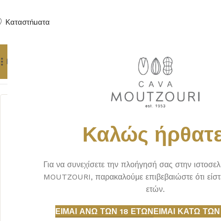
Καταστήματα
Προϊόντα
Δώρα
Πούρα
Yachting Services
Αρχική σελίδα
ΟΥΙΣΚΙ
JAPANESE
THE CHITA SUNTORY
Καλώς ήρθατε
Για να συνεχίσετε την πλοήγησή σας στην ιστοσε
MOUTZOURI, παρακαλούμε επιβεβαιώστε ότι είστ
ετών.
ΕΊΜΑΙ ΆΝΩ ΤΩΝ 18 ΕΤΏΝ
ΕΊΜΑΙ ΚΆΤΩ ΤΩΝ