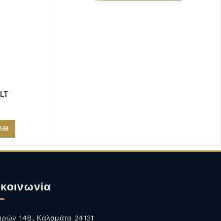
ALT
ΆΘΙ
κοινωνία
ρών 148, Καλαμάτα 24131