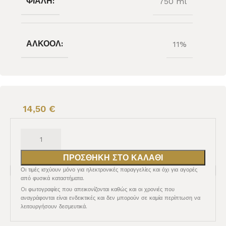
ΦΙΆΛΗ:
750 ml
ΑΛΚΟΌΛ:
11%
14,50
€
ΠΡΟΣΘΉΚΗ ΣΤΟ ΚΑΛΆΘΙ
Οι τιμές ισχύουν μόνο για ηλεκτρονικές παραγγελίες και όχι για αγορές
από φυσικά καταστήματα.
Oι φωτογραφίες που απεικονίζονται καθώς και οι χρονιές που
αναγράφονται είναι ενδεικτικές και δεν μπορούν σε καμία περίπτωση να
λειτουργήσουν δεσμευτικά.