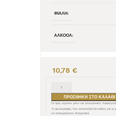
ΦΙΆΛΗ:
ΑΛΚΟΌΛ:
ΕΡΥΘΡΟΣ
ΕΠΙΔΟΡΠΙΟΙ /
ΕΝΙΣΧΥΜΕΝΟΙ
10,78
€
ΠΡΟΣΘΉΚΗ ΣΤΟ ΚΑΛΆΘΙ
Οι τιμές ισχύουν μόνο για ηλεκτρονικές παραγγελί
Oι φωτογραφίες που απεικονίζονται καθώς και οι 
να λειτουργήσουν δεσμευτικά.