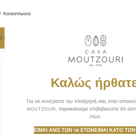
Καταστήματα
Προϊόντα
Δώρα
Πούρα
Yachting Services
Αρχική σελίδα
ΟΙΝΟΣ
ΡΟΖΕ
ΣΤΡΑΤΑΡΙΔΑΚΗ VERA ROSA 
Καλώς ήρθατε
Για να συνεχίσετε την πλοήγησή σας στην ιστοσε
MOUTZOURI, παρακαλούμε επιβεβαιώστε ότι είστ
ετών.
ΕΊΜΑΙ ΆΝΩ ΤΩΝ 18 ΕΤΏΝ
ΕΊΜΑΙ ΚΆΤΩ ΤΩΝ