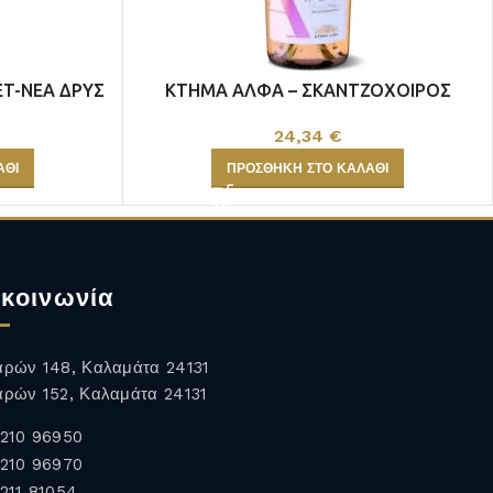
T-ΝΕΑ ΔΡΥΣ
ΚΤΗΜΑ ΑΛΦΑ – ΣΚΑΝΤΖΟΧΟΙΡΟΣ
ΡΟΖΕ
24,34
€
ΆΘΙ
ΠΡΟΣΘΉΚΗ ΣΤΟ ΚΑΛΆΘΙ
κοινωνία
ρών 148, Καλαμάτα 24131
ρών 152, Καλαμάτα 24131
210 96950
210 96970
211 81054