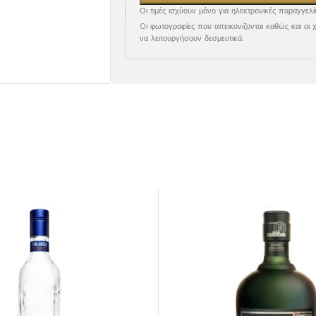
Οι τιμές ισχύουν μόνο για ηλεκτρονικές παραγγελί
Oι φωτογραφίες που απεικονίζονται καθώς και οι 
να λειτουργήσουν δεσμευτικά.
ΕΡΥΘΡΟΣ
ΕΠΙΔΟΡΠΙΟΙ /
ΕΝΙΣΧΥΜΕΝΟΙ