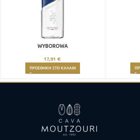
ULTRA PREMIUM
MAGNOUM ΦΙΑΛΕΣ
WYBOROWA
17,91
€
ΠΡΟΣΘΉΚΗ ΣΤΟ ΚΑΛΆΘΙ
ΠΡ