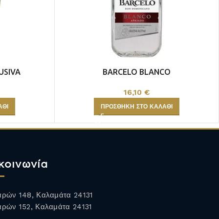
USIVA
BARCELO BLANCO
16,10
€
ΆΘΙ
ΠΡΟΣΘΉΚΗ ΣΤΟ ΚΑΛΆΘΙ
κοινωνία
ρών 148, Καλαμάτα 24131
ρών 152, Καλαμάτα 24131