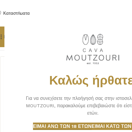
Καταστήματα
Προϊόντα
Δώρα
Πούρα
Yachting Services
Αρχική σελίδα
ΠΟΤΑ
ΛΙΚΕΡ
STAMBECCO TIRAMISU
Καλώς ήρθατε
Για να συνεχίσετε την πλοήγησή σας στην ιστοσε
MOUTZOURI, παρακαλούμε επιβεβαιώστε ότι είστ
ετών.
ΕΊΜΑΙ ΆΝΩ ΤΩΝ 18 ΕΤΏΝ
ΕΊΜΑΙ ΚΆΤΩ ΤΩΝ