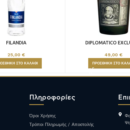
ΑΦΡΩΔΗ
ALCOHOL FREE
FILANDIA
DIPLOMATICO EXCL
ΟΙΝΟΣ
25,00
€
49,00
€
Περισσότερα
ΟΣΘΉΚΗ ΣΤΟ ΚΑΛΆΘΙ
ΠΡΟΣΘΉΚΗ ΣΤΟ ΚΑΛ
Πληροφορίες
Επι
Όροι Χρήσης
Φα
Ψα
Τρόποι Πληρωμής / Αποστολής