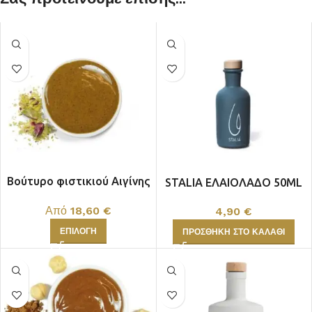
Βούτυρο φιστικιού Αιγίνης
STALIA ΕΛΑΙΟΛΑΔΟ 50ML
100% καρπός
Από
18,60
€
4,90
€
ΕΠΙΛΟΓΉ
ΠΡΟΣΘΉΚΗ ΣΤΟ ΚΑΛΆΘΙ