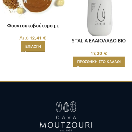
Φουντουκοβούτυρο με
κακάο, χωρίς ζάχαρη
Από
12,41
€
STALIA ΕΛΑΙΟΛΑΔΟ BIO
ΕΠΙΛΟΓΉ
250ML
17,20
€
ΠΡΟΣΘΉΚΗ ΣΤΟ ΚΑΛΆΘΙ