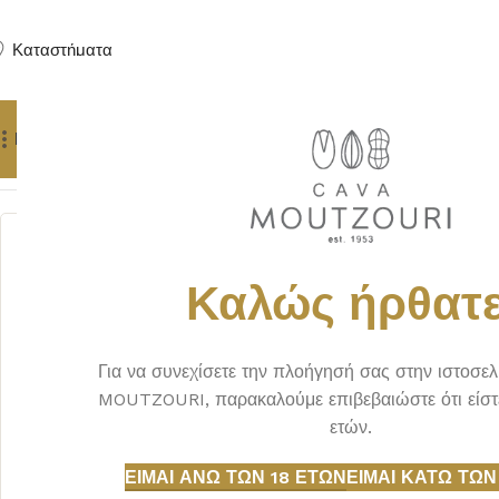
Καταστήματα
Προϊόντα
Δώρα
Πούρα
Yachting Services
Αρχική σελίδα
ΑΞΕΣΟΥΑΡ
ΠΟΤΗΡΙΑ
ΠΟΤΗΡΙ SPIEGELAU 
Καλώς ήρθατε
Για να συνεχίσετε την πλοήγησή σας στην ιστοσε
MOUTZOURI, παρακαλούμε επιβεβαιώστε ότι είστ
ετών.
ΕΊΜΑΙ ΆΝΩ ΤΩΝ 18 ΕΤΏΝ
ΕΊΜΑΙ ΚΆΤΩ ΤΩΝ