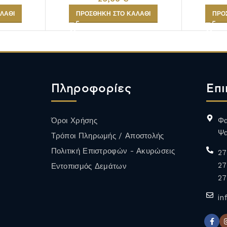
ΠΡΟΣΘΉΚΗ ΣΤΟ ΚΑΛΆΘΙ
ΛΆΘΙ
ΠΡΟ
ΑΦΡΩΔΗ
ALCOHOL FREE
ΟΙΝΟΣ
Πληροφορίες
Επι
Περισσότερα
Όροι Χρήσης
Φα
Ψα
Τρόποι Πληρωμής / Αποστολής
Πολιτική Επιστροφών - Ακυρώσεις
27
27
Εντοπισμός Δεμάτων
27
in