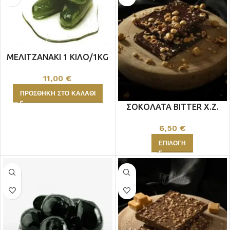
ΜΕΛΙΤΖΑΝΑΚΙ 1 ΚΙΛΟ/1KG
11,00
€
ΠΡΟΣΘΉΚΗ ΣΤΟ ΚΑΛΆΘΙ
ΣΟΚΟΛΑΤΑ BITTER Χ.Ζ.
6,50
€
ΕΠΙΛΟΓΉ