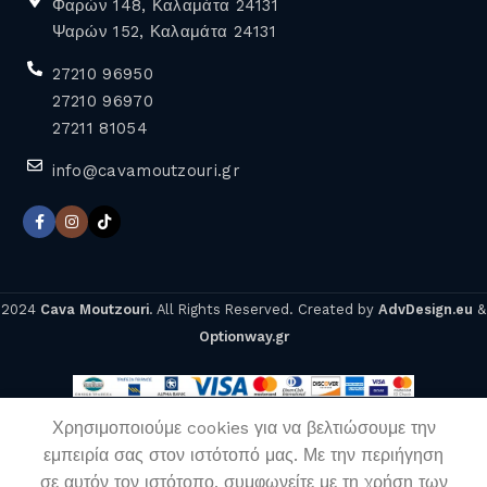
Φαρών 148, Καλαμάτα 24131
Ψαρών 152, Καλαμάτα 24131
27210 96950
27210 96970
27211 81054
info@cavamoutzouri.gr
2024
Cava Moutzouri
. All Rights Reserved. Created by
AdvDesign.eu
&
Optionway.gr
OLMECA
34,97
€
ΠΡΟΣΘΉΚΗ ΣΤ
ALTOS
Χρησιμοποιούμε cookies για να βελτιώσουμε την
REPOSADO
εμπειρία σας στον ιστότοπό μας. Με την περιήγηση
0
σε αυτόν τον ιστότοπο, συμφωνείτε με τη χρήση των