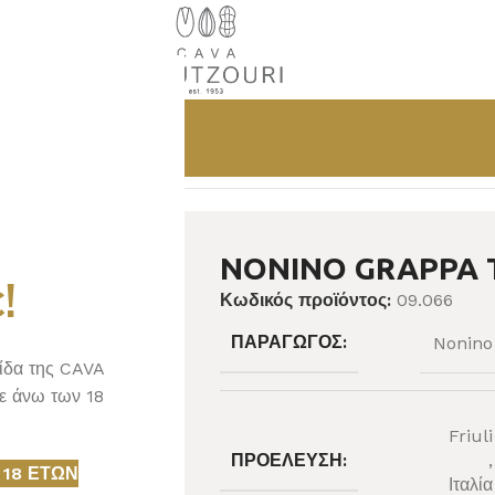
TRADIZIONE
NONINO GRAPPA 
!
Κωδικός προϊόντος:
09.066
ΠΑΡΑΓΩΓΌΣ:
Nonino
λίδα της CAVA
ε άνω των 18
Friuli
ΠΡΟΈΛΕΥΣΗ:
,
 18 ΕΤΏΝ
Ιταλία