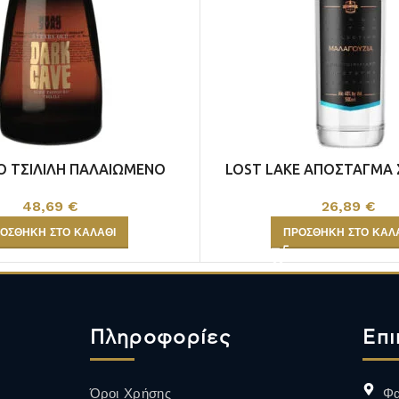
ΑΦΡΩΔΗ
ALCOHOL FREE
ΟΙΝΟΣ
Ο ΤΣΙΛΙΛΗ ΠΑΛΑΙΩΜΕΝΟ
LOST LAKE ΑΠΟΣΤΑΓΜΑ
Περισσότερα
 CAVE 5 YEARS OLD
ΜΑΛΑΓΟΥΖΙΑ
48,69
€
26,89
€
ΟΣΘΉΚΗ ΣΤΟ ΚΑΛΆΘΙ
ΠΡΟΣΘΉΚΗ ΣΤΟ ΚΑΛ
Πληροφορίες
Επι
Όροι Χρήσης
Φα