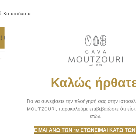
Καταστήματα
Προϊόντα
Δώρα
Πούρα
Yachting Services
Αρχική σελίδα
ΑΠΟΣΤΑΓΜΑΤΑ
GRAPPA
NONINO GRAPPA 
Καλώς ήρθατε
Για να συνεχίσετε την πλοήγησή σας στην ιστοσε
MOUTZOURI, παρακαλούμε επιβεβαιώστε ότι είστ
ετών.
ΕΊΜΑΙ ΆΝΩ ΤΩΝ 18 ΕΤΏΝ
ΕΊΜΑΙ ΚΆΤΩ ΤΩΝ