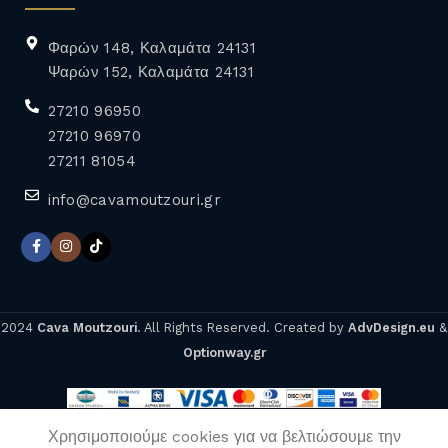
Φαρών 148, Καλαμάτα 24131
Ψαρών 152, Καλαμάτα 24131
27210 96950
27210 96970
27211 81054
info@cavamoutzouri.gr
2024
Cava Moutzouri
. All Rights Reserved. Created by
AdvDesign.eu
&
Optionway.gr
LAZRIDI
24,00
€
ΠΡΟΣΘΉΚΗ ΣΤ
CAVALIERI
Χρησιμοποιούμε cookies για να βελτιώσουμε την
MAVROUDI