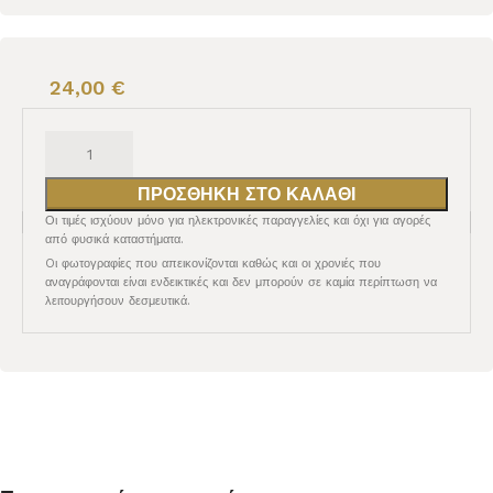
24,00
€
ΠΡΟΣΘΉΚΗ ΣΤΟ ΚΑΛΆΘΙ
Οι τιμές ισχύουν μόνο για ηλεκτρονικές παραγγελίες και όχι για αγορές
από φυσικά καταστήματα.
Oι φωτογραφίες που απεικονίζονται καθώς και οι χρονιές που
αναγράφονται είναι ενδεικτικές και δεν μπορούν σε καμία περίπτωση να
λειτουργήσουν δεσμευτικά.