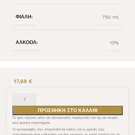
ΦΙΆΛΗ:
750 ml
ΑΛΚΟΌΛ:
13%
17,69
€
ΠΡΟΣΘΉΚΗ ΣΤΟ ΚΑΛΆΘΙ
Οι τιμές ισχύουν μόνο για ηλεκτρονικές παραγγελίες και όχι για αγορές
από φυσικά καταστήματα.
Oι φωτογραφίες που απεικονίζονται καθώς και οι χρονιές που
αναγράφονται είναι ενδεικτικές και δεν μπορούν σε καμία περίπτωση να