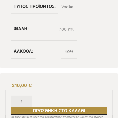
ΤΎΠΟΣ ΠΡΟΪΌΝΤΟΣ:
Vodka
ΦΙΆΛΗ:
700 ml
ΑΛΚΟΌΛ:
40%
210,00
€
ΠΡΟΣΘΉΚΗ ΣΤΟ ΚΑΛΆΘΙ
Οι τιμές ισχύουν μόνο για ηλεκτρονικές παραγγελίες και όχι για αγορές