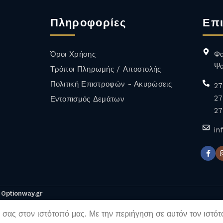
/
Ι
ΟΙΝΟΣ
Πληροφορίες
Επι
Περισσότερα
Όροι Χρήσης
Φα
Ψα
Τρόποι Πληρωμής / Αποστολής
Πολιτική Επιστροφών - Ακυρώσεις
27
27
Εντοπισμός Δεμάτων
27
in
&
Optionway.gr
 σας στον ιστότοπό μας. Με την περιήγηση σε αυτόν τον ιστό