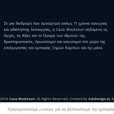
ΛΕΥΚΟΣ
ΡΟΖΕ
ΕΡΥΘΡΟΣ
ΕΠΙΔΟΡΠΙΟΙ 
ΕΝΙΣΧΥΜΕΝΟ
Σε μια διαδρομή που προσμετρά αισίως 71 χρόνια συνεχούς
ULTRA
MAGNOUM
ΑΦΡΩΔΗ
ALCOHOL
και αδιάληπτης λειτουργίας, η Cava Moutzouri σεβόμενη τις
PREMIUM
ΦΙΑΛΕΣ
FREE
Αρχές, τις Αξίες και το Όραμα των ιδρυτών της,
δραστηριοποιείτε, πρωτοπορεί και καινοτομεί στο χώρο της
επεξεργασίας και εμπορίας Ξηρών Καρπών και όχι μόνο.
2024
Cava Moutzouri
. All Rights Reserved. Created by
AdvDesign.eu
Χρησιμοποιούμε cookies για να βελτιώσουμε την εμπειρία