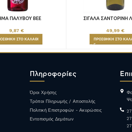
ΗΜΑ ΠΑΛΥΒΟΥ BEE
ΣΙΓΑΛΑ ΣΑΝΤΟΡΙΝΗ 
ΑΦΡΩΔΗ
ALCOHOL FREE
9,87
€
49,99
€
ΟΣΘΉΚΗ ΣΤΟ ΚΑΛΆΘΙ
ΠΡΟΣΘΉΚΗ ΣΤΟ ΚΑΛ
ΟΙΝΟΣ
Περισσότερα
Πληροφορίες
Επι
Όροι Χρήσης
Φα
Ψα
Τρόποι Πληρωμής / Αποστολής
Πολιτική Επιστροφών - Ακυρώσεις
27
27
Εντοπισμός Δεμάτων
27