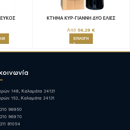
ΛΕΥΚΟΣ
ΚΤΗΜΑ ΚΥΡ-ΓΙΑΝΝΗ ΔΥΟ ΕΛΙΕΣ
ΕΡΥΘΡΟΣ
Από
56,28
€
ΆΘΙ
ΕΠΙΛΟΓΉ
κοινωνία
ρών 148, Καλαμάτα 24131
ρών 152, Καλαμάτα 24131
210 96950
210 96970
211 81054