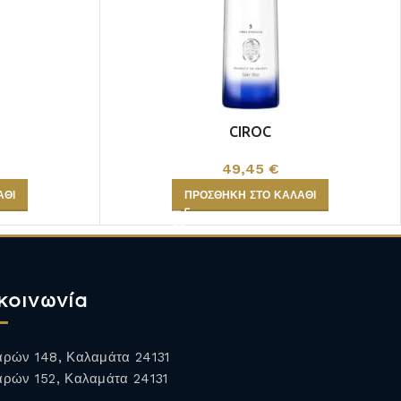
CIROC
49,45
€
ΆΘΙ
ΠΡΟΣΘΉΚΗ ΣΤΟ ΚΑΛΆΘΙ
κοινωνία
ρών 148, Καλαμάτα 24131
ρών 152, Καλαμάτα 24131