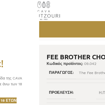
E
FEE BROTHER CH
!
Κωδικός προϊόντος:
09.042
ΠΑΡΑΓΩΓΌΣ:
The Fee Broth
λίδα της CAVA
ε άνω των 18
ΠΡΟΈΛΕΥΣΗ:
Η.Π
 18 ΕΤΏΝ