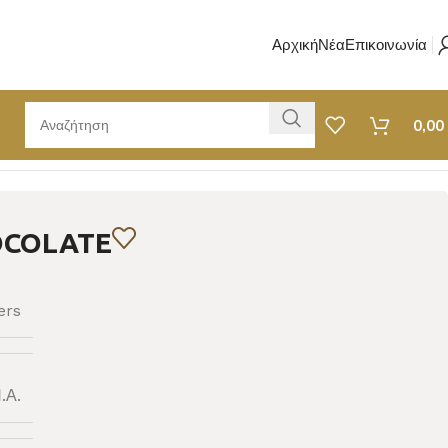
Αρχική
Νέα
Επικοινωνία
0,00
OCOLATE
ers
.Α.