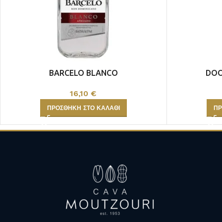
ULTRA PREMIUM
MAGNOUM ΦΙΑΛΕΣ
BARCELO BLANCO
DOO
16,10
€
ΠΡΟΣΘΉΚΗ ΣΤΟ ΚΑΛΆΘΙ
ΠΡ