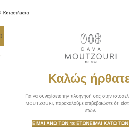
Καταστήματα
Προϊόντα
Δώρα
Πούρα
Yachting Services
Αρχική σελίδα
ΠΟΤΑ
ΑΠΕΡΙΤΙΦ
FEE BROTHER CHOCOLAT
Καλώς ήρθατε
Για να συνεχίσετε την πλοήγησή σας στην ιστοσε
MOUTZOURI, παρακαλούμε επιβεβαιώστε ότι είστ
ετών.
ΕΊΜΑΙ ΆΝΩ ΤΩΝ 18 ΕΤΏΝ
ΕΊΜΑΙ ΚΆΤΩ ΤΩΝ