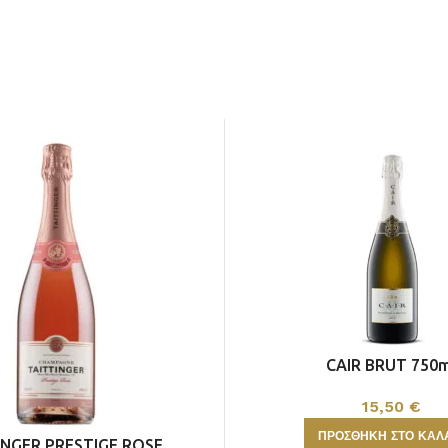
ΑΦΡΩΔΗ
ALCOHOL FREE
ΟΙΝΟΣ
Περισσότερα
CAIR BRUT 750
15,50
€
ΠΡΟΣΘΉΚΗ ΣΤΟ ΚΑΛ
INGER PRESTIGE ROSE