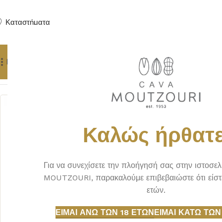
Καταστήματα
Προϊόντα
Δώρα
Πούρα
Yachting Services
Αρχική σελίδα
ΣΑΜΠΑΝΙΕΣ
CAIR DEMI-SEC
Καλώς ήρθατε
Για να συνεχίσετε την πλοήγησή σας στην ιστοσε
MOUTZOURI, παρακαλούμε επιβεβαιώστε ότι είστ
ετών.
ΕΊΜΑΙ ΆΝΩ ΤΩΝ 18 ΕΤΏΝ
ΕΊΜΑΙ ΚΆΤΩ ΤΩΝ