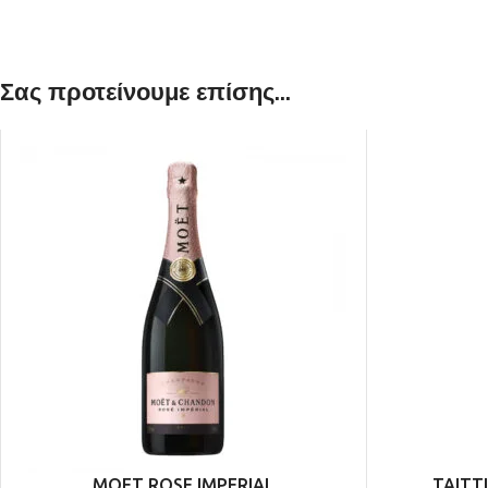
Σας προτείνουμε επίσης...
ULTRA PREMIUM
MAGNOUM ΦΙΑΛΕΣ
MOET ROSE IMPERIAL
TAITT