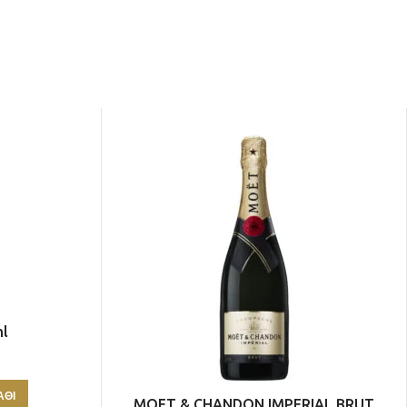
ml
ΆΘΙ
MOET & CHANDON IMPERIAL BRUT