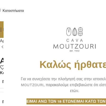
Καταστήματα
Προϊόντα
Δώρα
Πούρα
Yachting Services
Αρχική σελίδα
ΠΟΤΑ
ΡΟΥΜΙ
ANGOSTURA RESERVA 3 YEA
ANGOSTURA RESERVA 3 YE
Καλώς ήρθατε
Κωδικός προϊόντος:
15.039
Για να συνεχίσετε την πλοήγησή σας στην ιστοσε
ΠΑΡΑΓΩΓΌΣ:
MOUTZOURI, παρακαλούμε επιβεβαιώστε ότι είστ
ετών.
ΕΊΜΑΙ ΆΝΩ ΤΩΝ 18 ΕΤΏΝ
ΕΊΜΑΙ ΚΆΤΩ ΤΩΝ
ΠΡΟΈΛΕΥΣΗ: